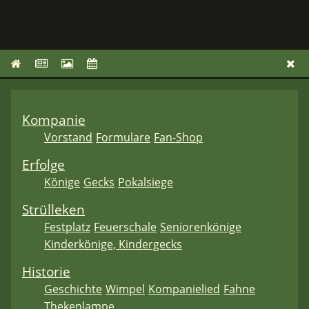
Kompanie
Vorstand
Formulare
Fan-Shop
Erfolge
Könige
Gecks
Pokalsiege
Strülleken
Festplatz
Feuerschale
Seniorenkönige
Kinderkönige, Kindergecks
Historie
Geschichte
Wimpel
Kompanielied
Fahne
Thekenlampe