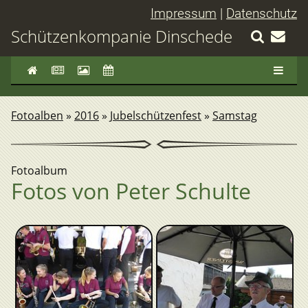
Impressum
|
Datenschutz
Schützenkompanie Dinschede
Fotoalben
»
2016
»
Jubelschützenfest
»
Samstag
Fotoalbum
Fotos von Peter Schulte