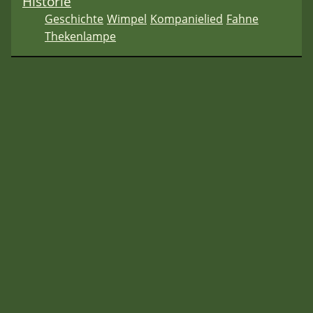
Historie
Geschichte
Wimpel
Kompanielied
Fahne
Thekenlampe