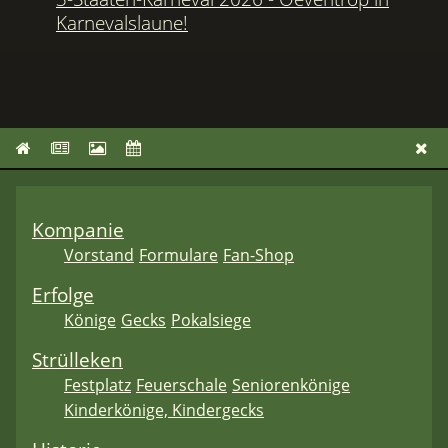
Karnevalslaune!
Kompanie
Vorstand
Formulare
Fan-Shop
Erfolge
Könige
Gecks
Pokalsiege
Strülleken
Festplatz
Feuerschale
Seniorenkönige
Kinderkönige, Kindergecks