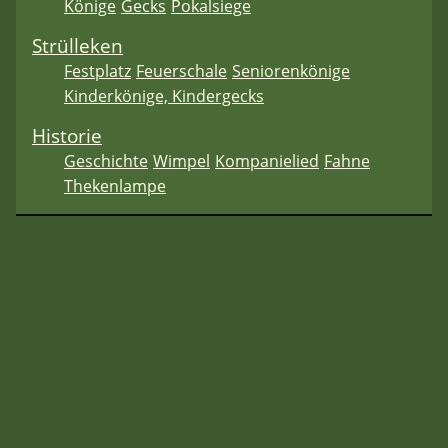
Könige
Gecks
Pokalsiege
Strülleken
Festplatz
Feuerschale
Seniorenkönige
Kinderkönige, Kindergecks
Historie
Geschichte
Wimpel
Kompanielied
Fahne
Thekenlampe