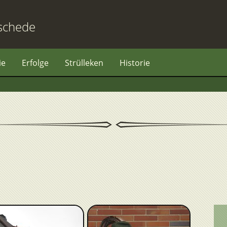
schede
ie
Erfolge
Strülleken
Historie