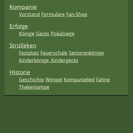
Kompanie
Vorstand
Formulare
Fan-Shop
Erfolge
Könige
Gecks
Pokalsiege
Strülleken
Festplatz
Feuerschale
Seniorenkönige
Kinderkönige, Kindergecks
Historie
Geschichte
Wimpel
Kompanielied
Fahne
Thekenlampe