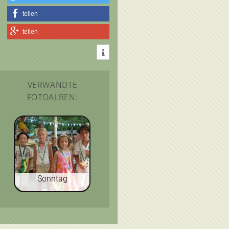
teilen
teilen
VERWANDTE
FOTOALBEN:
Sonntag