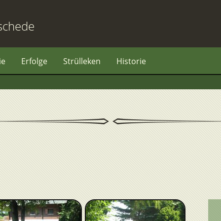
schede
ie
Erfolge
Strülleken
Historie