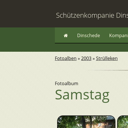
Schützenkompanie Din
Dinschede
Kompan
Fotoalben
»
2003
»
Strülleken
Fotoalbum
Samstag