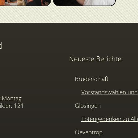
d
Neueste Berichte:
Bruderschaft
Vorstandswahlen u
t Montag
ilder: 121
Glösingen
Totengedenken zu Alle
Oeventrop