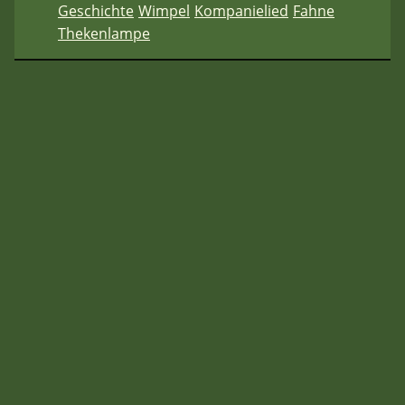
Geschichte
Wimpel
Kompanielied
Fahne
Thekenlampe