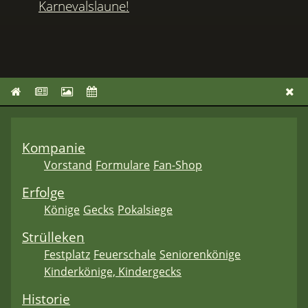
Karnevalslaune!
Kompanie
Vorstand
Formulare
Fan-Shop
Erfolge
Könige
Gecks
Pokalsiege
Strülleken
Festplatz
Feuerschale
Seniorenkönige
Kinderkönige, Kindergecks
Historie