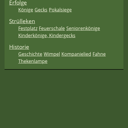
Erfolge
Könige
Gecks
Pokalsiege
Strülleken
Festplatz
Feuerschale
Seniorenkönige
Kinderkönige, Kindergecks
Historie
Geschichte
Wimpel
Kompanielied
Fahne
Thekenlampe