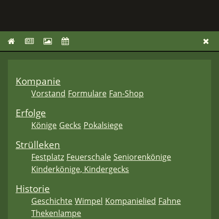
Kompanie
Vorstand
Formulare
Fan-Shop
Erfolge
Könige
Gecks
Pokalsiege
Strülleken
Festplatz
Feuerschale
Seniorenkönige
Kinderkönige, Kindergecks
Historie
Geschichte
Wimpel
Kompanielied
Fahne
Thekenlampe