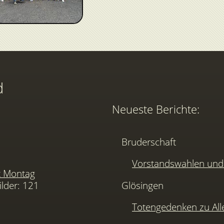
d
Neueste Berichte:
Bruderschaft
Vorstandswahlen u
t Montag
ilder: 121
Glösingen
Totengedenken zu Alle