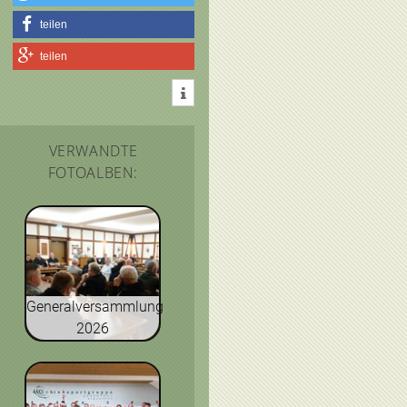
teilen
teilen
VERWANDTE
FOTOALBEN:
Generalversammlung
2026