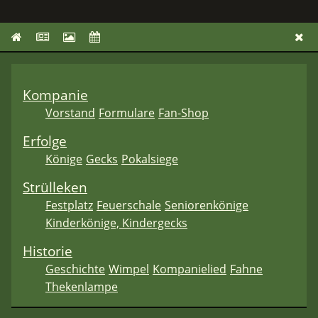
Kompanie
Vorstand
Formulare
Fan-Shop
Erfolge
Könige
Gecks
Pokalsiege
Strülleken
Festplatz
Feuerschale
Seniorenkönige
Kinderkönige, Kindergecks
Historie
Geschichte
Wimpel
Kompanielied
Fahne
Thekenlampe