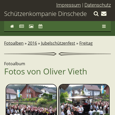
Impressum
|
Datenschutz
Schützenkompanie Dinschede
Fotoalben
»
2016
»
Jubelschützenfest
»
Freitag
Fotoalbum
Fotos von Oliver Vieth