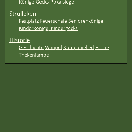
Könige
Gecks
Pokalsiege
Strülleken
Festplatz
Feuerschale
Seniorenkönige
Kinderkönige, Kindergecks
Historie
Geschichte
Wimpel
Kompanielied
Fahne
Thekenlampe