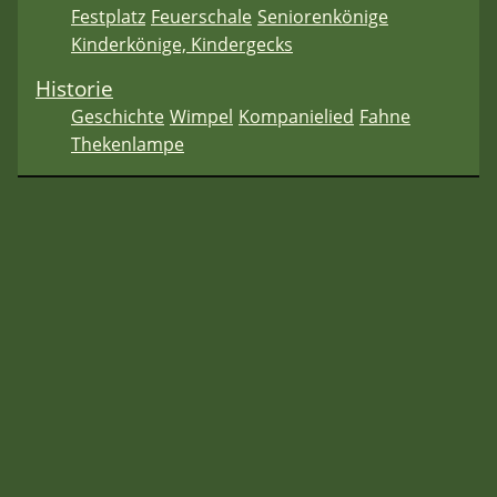
Festplatz
Feuerschale
Seniorenkönige
Kinderkönige, Kindergecks
Historie
Geschichte
Wimpel
Kompanielied
Fahne
Thekenlampe