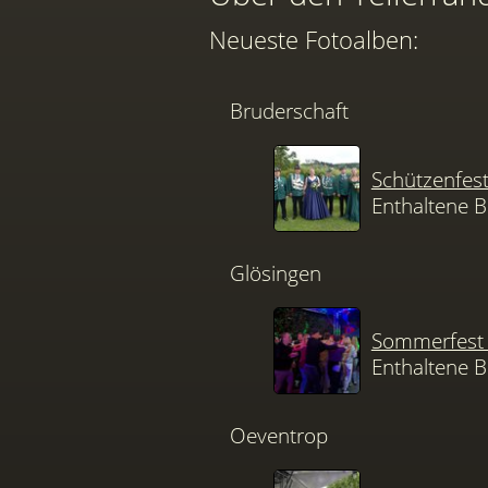
Neueste Fotoalben:
Bruderschaft
Schützenfes
Enthaltene B
Glösingen
Sommerfest 
Enthaltene B
Oeventrop