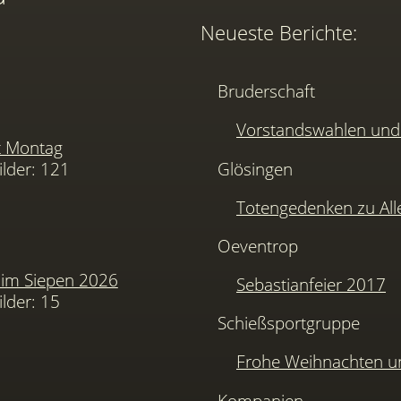
Neueste Berichte:
Bruderschaft
Vorstandswahlen u
t Montag
ilder: 121
Glösingen
Totengedenken zu Alle
Oeventrop
im Siepen 2026
Sebastianfeier 2017
ilder: 15
Schießsportgruppe
Frohe Weihnachten u
Kompanien