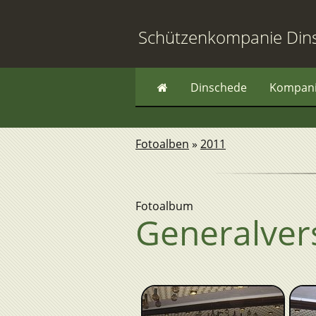
Schützenkompanie Din
Dinschede
Kompan
Fotoalben
»
2011
Fotoalbum
Generalve