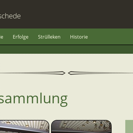
schede
ie
Erfolge
Strülleken
Historie
rsammlung