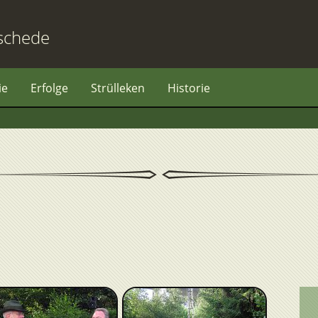
schede
ie
Erfolge
Strülleken
Historie