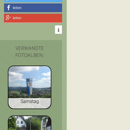
teilen
teilen
VERWANDTE
FOTOALBEN:
Samstag