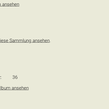
m ansehen
iese Sammlung ansehen
.
:
36
album ansehen