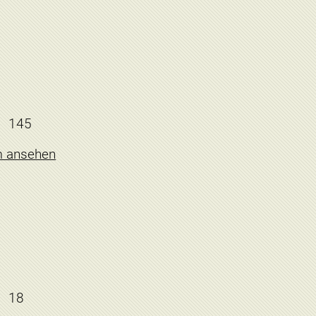
145
m ansehen
18