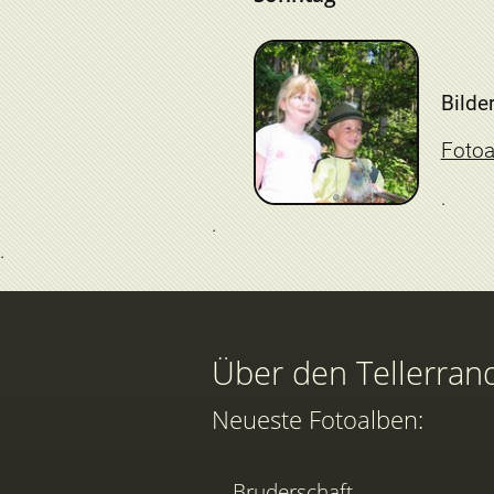
Bilder
Foto
Über den Tellerran
Neueste Fotoalben:
Bruderschaft