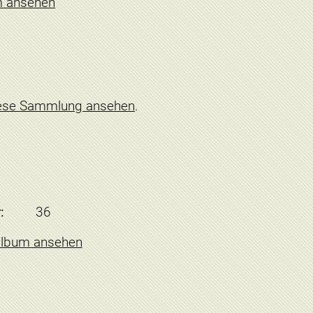
m ansehen
ese Sammlung ansehen
.
:
36
album ansehen