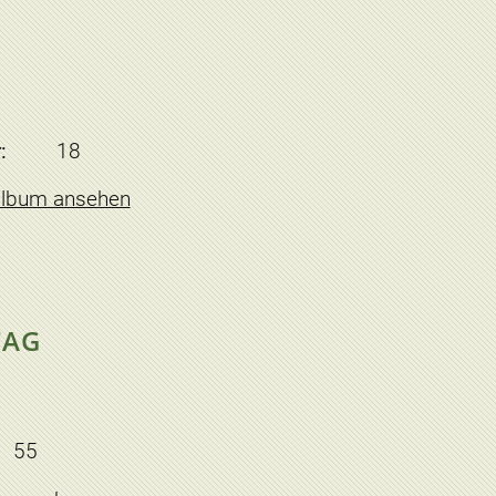
:
18
album ansehen
TAG
55