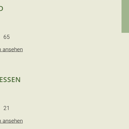
D
65
m ansehen
SSEN
21
m ansehen