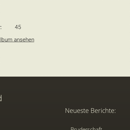
:
45
album ansehen
d
Neueste Berichte:
Bruderschaft