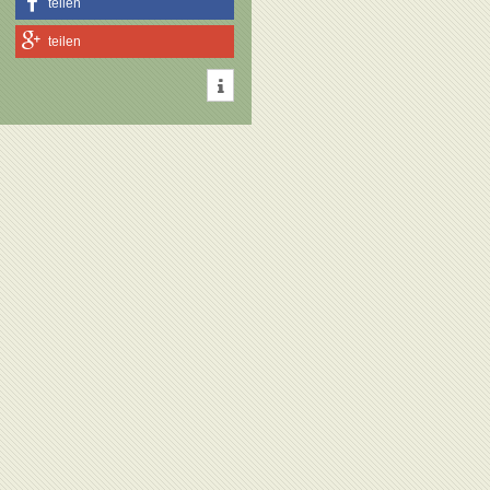
teilen
teilen