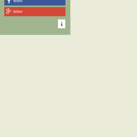
teilen
teilen