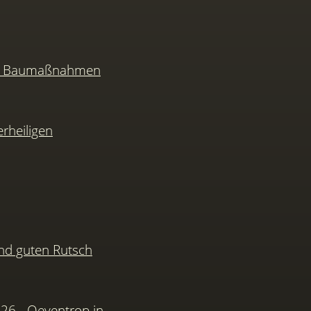
nd Baumaßnahmen
rheiligen
nd guten Rutsch
026 - Oeventrop in