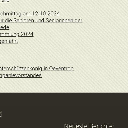
achmittag am 12.10.2024
r die Senioren und Seniorinnen der
hede
sammlung 2024
enfahrt
4
interschützenkönig in Oeventrop
mpanievorstandes
d
Neueste Berichte: