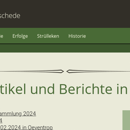
schede
ie
Erfolge
Strülleken
Historie
rtikel und Berichte i
rsammlung 2024
4
.02.2024 in Oeventrop