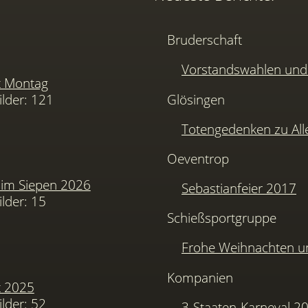
Bruderschaft
Vorstandswahlen u
t Montag
ilder: 121
Glösingen
Totengedenken zu Alle
Oeventrop
im Siepen 2026
Sebastianfeier 2017
ilder: 15
Schießsportgruppe
Frohe Weihnachten u
Kompanien
t 2025
ilder: 52
3-Staaten-Karneval 2