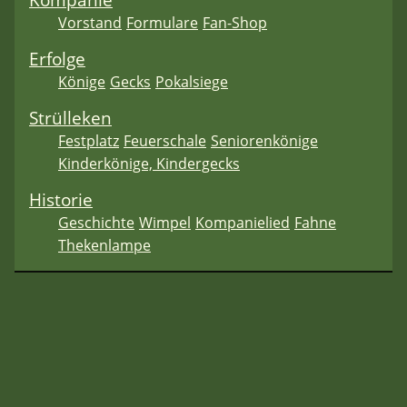
Vorstand
Formulare
Fan-Shop
Erfolge
Könige
Gecks
Pokalsiege
Strülleken
Festplatz
Feuerschale
Seniorenkönige
Kinderkönige, Kindergecks
Historie
Geschichte
Wimpel
Kompanielied
Fahne
Thekenlampe