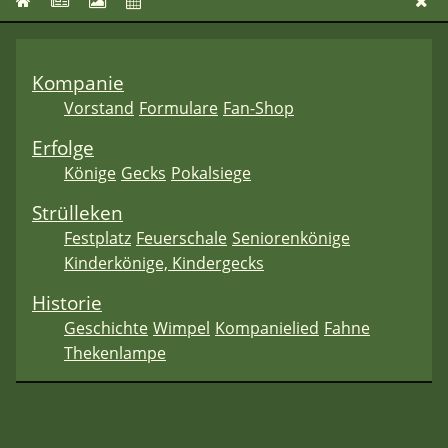
Kompanie
Vorstand
Formulare
Fan-Shop
Erfolge
Könige
Gecks
Pokalsiege
Strülleken
Festplatz
Feuerschale
Seniorenkönige
Kinderkönige, Kindergecks
Historie
Geschichte
Wimpel
Kompanielied
Fahne
Thekenlampe