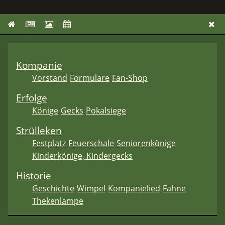
Kompanie
Vorstand
Formulare
Fan-Shop
Erfolge
Könige
Gecks
Pokalsiege
Strülleken
Festplatz
Feuerschale
Seniorenkönige
Kinderkönige, Kindergecks
Historie
Geschichte
Wimpel
Kompanielied
Fahne
Thekenlampe