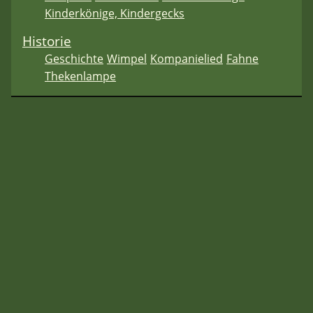
Kinderkönige, Kindergecks
Historie
Geschichte
Wimpel
Kompanielied
Fahne
Thekenlampe