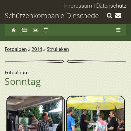
Impressum
|
Datenschutz
Schützenkompanie Dinschede
Fotoalben
»
2014
»
Strülleken
Fotoalbum
Sonntag